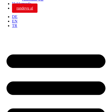
Hakkımızda
randevu al
DE
EN
TR