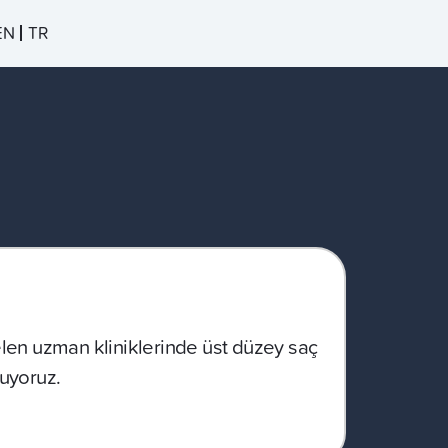
EN
TR
len uzman kliniklerinde üst düzey saç
uyoruz.