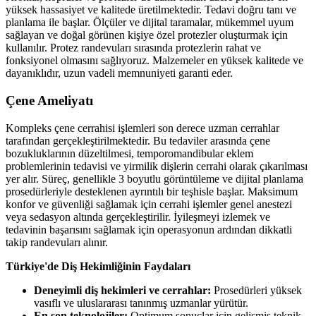
yüksek hassasiyet ve kalitede üretilmektedir. Tedavi doğru tanı ve
planlama ile başlar. Ölçüler ve dijital taramalar, mükemmel uyum
sağlayan ve doğal görünen kişiye özel protezler oluşturmak için
kullanılır. Protez randevuları sırasında protezlerin rahat ve
fonksiyonel olmasını sağlıyoruz. Malzemeler en yüksek kalitede ve
dayanıklıdır, uzun vadeli memnuniyeti garanti eder.
Çene Ameliyatı
Kompleks çene cerrahisi işlemleri son derece uzman cerrahlar
tarafından gerçekleştirilmektedir. Bu tedaviler arasında çene
bozukluklarının düzeltilmesi, temporomandibular eklem
problemlerinin tedavisi ve yirmilik dişlerin cerrahi olarak çıkarılması
yer alır. Süreç, genellikle 3 boyutlu görüntüleme ve dijital planlama
prosedürleriyle desteklenen ayrıntılı bir teşhisle başlar. Maksimum
konfor ve güvenliği sağlamak için cerrahi işlemler genel anestezi
veya sedasyon altında gerçekleştirilir. İyileşmeyi izlemek ve
tedavinin başarısını sağlamak için operasyonun ardından dikkatli
takip randevuları alınır.
Türkiye'de Diş Hekimliğinin Faydaları
Deneyimli diş hekimleri ve cerrahlar:
Prosedürleri yüksek
vasıflı ve uluslararası tanınmış uzmanlar yürütür.
En son teknolojiler:
Optimum sonuçlar için gelişmiş teknik