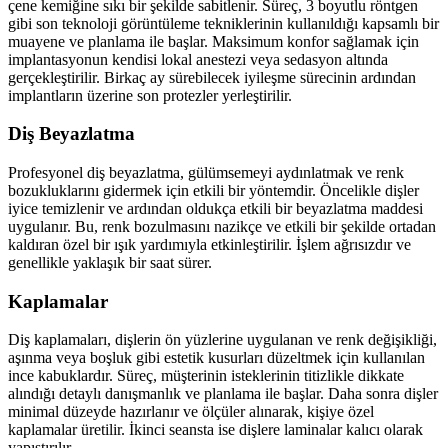
çene kemiğine sıkı bir şekilde sabitlenir. Süreç, 3 boyutlu röntgen
gibi son teknoloji görüntüleme tekniklerinin kullanıldığı kapsamlı bir
muayene ve planlama ile başlar. Maksimum konfor sağlamak için
implantasyonun kendisi lokal anestezi veya sedasyon altında
gerçekleştirilir. Birkaç ay sürebilecek iyileşme sürecinin ardından
implantların üzerine son protezler yerleştirilir.
Diş Beyazlatma
Profesyonel diş beyazlatma, gülümsemeyi aydınlatmak ve renk
bozukluklarını gidermek için etkili bir yöntemdir. Öncelikle dişler
iyice temizlenir ve ardından oldukça etkili bir beyazlatma maddesi
uygulanır. Bu, renk bozulmasını nazikçe ve etkili bir şekilde ortadan
kaldıran özel bir ışık yardımıyla etkinleştirilir. İşlem ağrısızdır ve
genellikle yaklaşık bir saat sürer.
Kaplamalar
Diş kaplamaları, dişlerin ön yüzlerine uygulanan ve renk değişikliği,
aşınma veya boşluk gibi estetik kusurları düzeltmek için kullanılan
ince kabuklardır. Süreç, müşterinin isteklerinin titizlikle dikkate
alındığı detaylı danışmanlık ve planlama ile başlar. Daha sonra dişler
minimal düzeyde hazırlanır ve ölçüler alınarak, kişiye özel
kaplamalar üretilir. İkinci seansta ise dişlere laminalar kalıcı olarak
yapıştırılır.