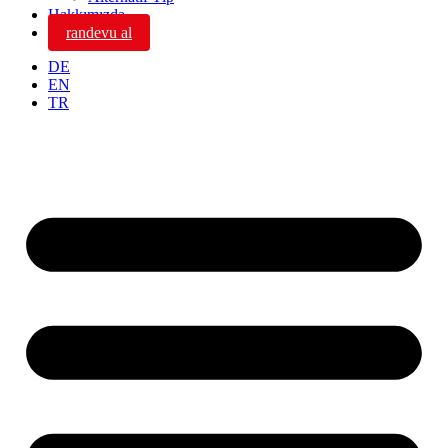
Hakkımızda
randevu al
DE
EN
TR