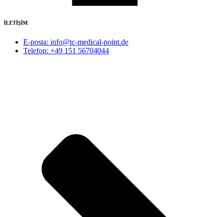
İLETİŞİM
E-posta: info@tc-medical-point.de
Telefon: +49 151 56704044