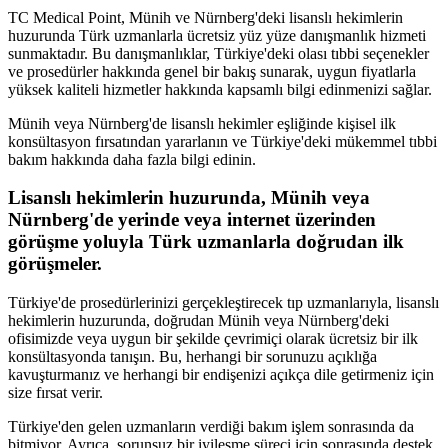
TC Medical Point, Münih ve Nürnberg'deki lisanslı hekimlerin
huzurunda Türk uzmanlarla ücretsiz yüz yüze danışmanlık hizmeti
sunmaktadır. Bu danışmanlıklar, Türkiye'deki olası tıbbi seçenekler
ve prosedürler hakkında genel bir bakış sunarak, uygun fiyatlarla
yüksek kaliteli hizmetler hakkında kapsamlı bilgi edinmenizi sağlar.
Münih veya Nürnberg'de lisanslı hekimler eşliğinde kişisel ilk
konsültasyon fırsatından yararlanın ve Türkiye'deki mükemmel tıbbi
bakım hakkında daha fazla bilgi edinin.
Lisanslı hekimlerin huzurunda, Münih veya
Nürnberg'de yerinde veya internet üzerinden
görüşme yoluyla Türk uzmanlarla doğrudan ilk
görüşmeler.
Türkiye'de prosedürlerinizi gerçekleştirecek tıp uzmanlarıyla, lisanslı
hekimlerin huzurunda, doğrudan Münih veya Nürnberg'deki
ofisimizde veya uygun bir şekilde çevrimiçi olarak ücretsiz bir ilk
konsültasyonda tanışın. Bu, herhangi bir sorunuzu açıklığa
kavuşturmanız ve herhangi bir endişenizi açıkça dile getirmeniz için
size fırsat verir.
Türkiye'den gelen uzmanların verdiği bakım işlem sonrasında da
bitmiyor. Ayrıca, sorunsuz bir iyileşme süreci için sonrasında destek