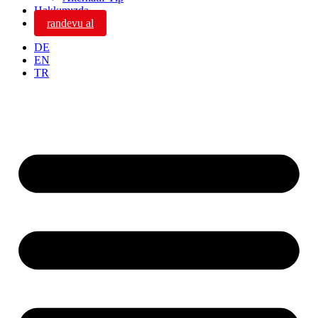
Hakkımızda
randevu al
DE
EN
TR