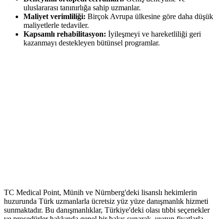
uluslararası tanınırlığa sahip uzmanlar.
Maliyet verimliliği:
Birçok Avrupa ülkesine göre daha düşük
maliyetlerle tedaviler.
Kapsamlı rehabilitasyon:
İyileşmeyi ve hareketliliği geri
kazanmayı destekleyen bütünsel programlar.
TC Medical Point, Münih ve Nürnberg'deki lisanslı hekimlerin
huzurunda Türk uzmanlarla ücretsiz yüz yüze danışmanlık hizmeti
sunmaktadır. Bu danışmanlıklar, Türkiye'deki olası tıbbi seçenekler
ve prosedürler hakkında genel bir bakış sunarak, uygun fiyatlarla