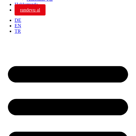
Hakkımızda
randevu al
DE
EN
TR