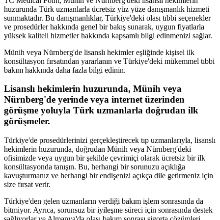
TC Medical Point, Münih ve Nürnberg'deki lisanslı hekimlerin
huzurunda Türk uzmanlarla ücretsiz yüz yüze danışmanlık hizmeti
sunmaktadır. Bu danışmanlıklar, Türkiye'deki olası tıbbi seçenekler
ve prosedürler hakkında genel bir bakış sunarak, uygun fiyatlarla
yüksek kaliteli hizmetler hakkında kapsamlı bilgi edinmenizi sağlar.
Münih veya Nürnberg'de lisanslı hekimler eşliğinde kişisel ilk
konsültasyon fırsatından yararlanın ve Türkiye'deki mükemmel tıbbi
bakım hakkında daha fazla bilgi edinin.
Lisanslı hekimlerin huzurunda, Münih veya
Nürnberg'de yerinde veya internet üzerinden
görüşme yoluyla Türk uzmanlarla doğrudan ilk
görüşmeler.
Türkiye'de prosedürlerinizi gerçekleştirecek tıp uzmanlarıyla, lisanslı
hekimlerin huzurunda, doğrudan Münih veya Nürnberg'deki
ofisimizde veya uygun bir şekilde çevrimiçi olarak ücretsiz bir ilk
konsültasyonda tanışın. Bu, herhangi bir sorunuzu açıklığa
kavuşturmanız ve herhangi bir endişenizi açıkça dile getirmeniz için
size fırsat verir.
Türkiye'den gelen uzmanların verdiği bakım işlem sonrasında da
bitmiyor. Ayrıca, sorunsuz bir iyileşme süreci için sonrasında destek
sağlıyorlar ve Almanya'da olası bakım sonrası sigorta çözümleri