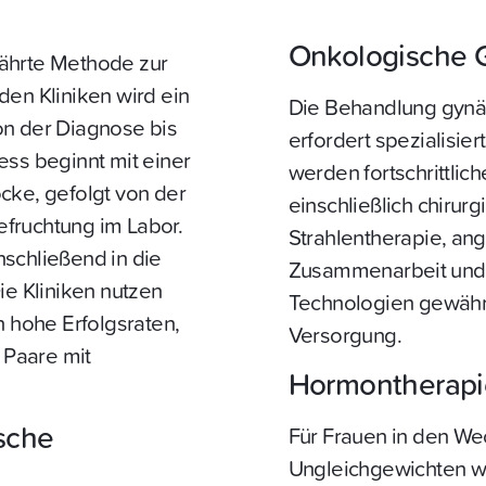
Onkologische 
ewährte Methode zur
den Kliniken wird ein
Die Behandlung gynä
on der Diagnose bis
erfordert spezialisie
ess beginnt mit einer
werden fortschrittli
cke, gefolgt von der
einschließlich chirur
fruchtung im Labor.
Strahlentherapie, ang
nschließend in die
Zusammenarbeit und 
ie Kliniken nutzen
Technologien gewähr
hohe Erfolgsraten,
Versorgung.
r Paare mit
Hormontherapi
ische
Für Frauen in den We
Ungleichgewichten 