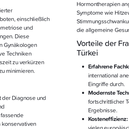
Hormontherapien ang
ierter
Symptome wie Hitzew
oten, einschließlich
Stimmungsschwankung
metriose und
die allgemeine Gesu
ngen. Diese
Vorteile der Fr
en Gynäkologen
Türkei
ive Techniken
szeit zu verkürzen
Erfahrene Fachkr
zu minimieren.
international an
Eingriffe durch.
Modernste Tech
t der Diagnose und
fortschrittlicher
nd
Ergebnisse.
mfassende
Kosteneffizienz:
 konservativen
vielen europäis